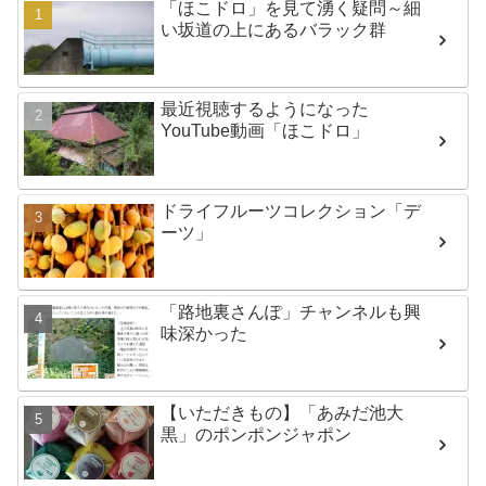
「ほこドロ」を見て湧く疑問～細
い坂道の上にあるバラック群
最近視聴するようになった
YouTube動画「ほこドロ」
ドライフルーツコレクション「デ
ーツ」
「路地裏さんぽ」チャンネルも興
味深かった
【いただきもの】「あみだ池大
黒」のポンポンジャポン