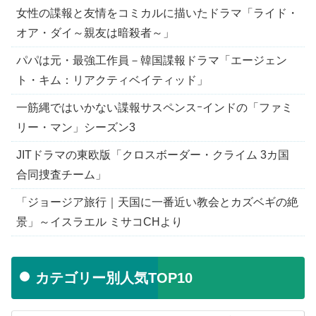
女性の諜報と友情をコミカルに描いたドラマ「ライド・
オア・ダイ～親友は暗殺者～」
パパは元・最強工作員－韓国諜報ドラマ「エージェン
ト・キム：リアクティベイティッド」
一筋縄ではいかない諜報サスペンスｰインドの「ファミ
リー・マン」シーズン3
JITドラマの東欧版「クロスボーダー・クライム 3カ国
合同捜査チーム」
「ジョージア旅行｜天国に一番近い教会とカズベギの絶
景」～イスラエル ミサコCHより
カテゴリー別人気TOP10