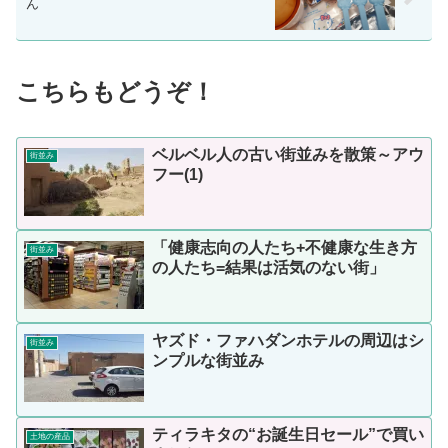
ん
こちらもどうぞ！
ベルベル人の古い街並みを散策～アウ
街並み
フー(1)
「健康志向の人たち+不健康な生き方
街並み
の人たち=結果は活気のない街」
ヤズド・ファハダンホテルの周辺はシ
街並み
ンプルな街並み
ティラキタの“お誕生日セール”で買い
土地の産品