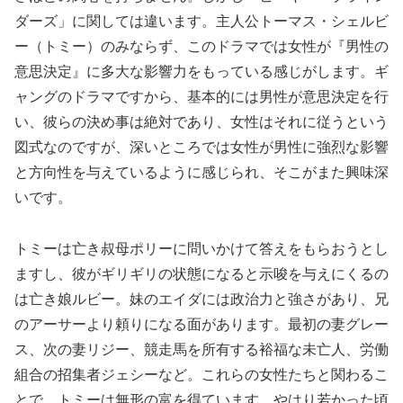
ダーズ」に関しては違います。主人公トーマス・シェルビ
ー（トミー）のみならず、このドラマでは女性が『男性の
意思決定』に多大な影響力をもっている感じがします。ギ
ャングのドラマですから、基本的には男性が意思決定を行
い、彼らの決め事は絶対であり、女性はそれに従うという
図式なのですが、深いところでは女性が男性に強烈な影響
と方向性を与えているように感じられ、そこがまた興味深
いです。
トミーは亡き叔母ポリーに問いかけて答えをもらおうとし
ますし、彼がギリギリの状態になると示唆を与えにくるの
は亡き娘ルビー。妹のエイダには政治力と強さがあり、兄
のアーサーより頼りになる面があります。最初の妻グレー
ス、次の妻リジー、競走馬を所有する裕福な未亡人、労働
組合の招集者ジェシーなど。これらの女性たちと関わるこ
とで、トミーは無形の富を得ています。やはり若かった頃