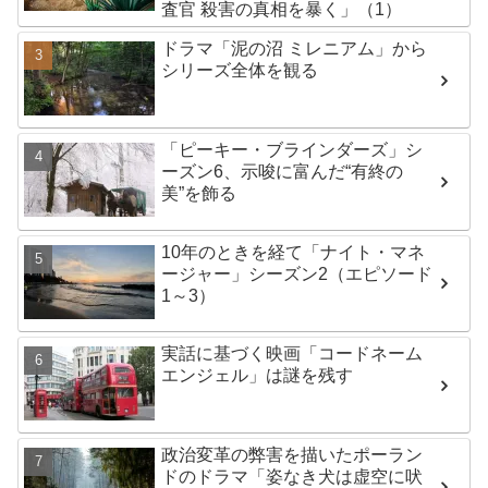
査官 殺害の真相を暴く」（1）
ドラマ「泥の沼 ミレニアム」から
シリーズ全体を観る
「ピーキー・ブラインダーズ」シ
ーズン6、示唆に富んだ“有終の
美”を飾る
10年のときを経て「ナイト・マネ
ージャー」シーズン2（エピソード
1～3）
実話に基づく映画「コードネーム
エンジェル」は謎を残す
政治変革の弊害を描いたポーラン
ドのドラマ「姿なき犬は虚空に吠