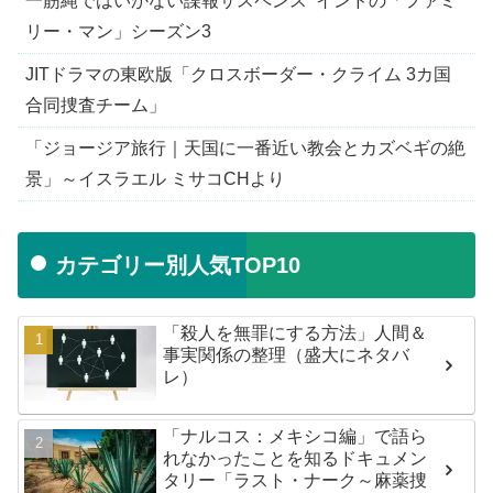
一筋縄ではいかない諜報サスペンスｰインドの「ファミ
リー・マン」シーズン3
JITドラマの東欧版「クロスボーダー・クライム 3カ国
合同捜査チーム」
「ジョージア旅行｜天国に一番近い教会とカズベギの絶
景」～イスラエル ミサコCHより
カテゴリー別人気TOP10
「殺人を無罪にする方法」人間＆
事実関係の整理（盛大にネタバ
レ）
「ナルコス：メキシコ編」で語ら
れなかったことを知るドキュメン
タリー「ラスト・ナーク～麻薬捜