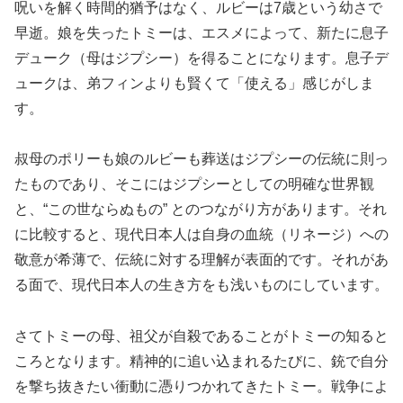
呪いを解く時間的猶予はなく、ルビーは7歳という幼さで
早逝。娘を失ったトミーは、エスメによって、新たに息子
デューク（母はジプシー）を得ることになります。息子デ
ュークは、弟フィンよりも賢くて「使える」感じがしま
す。
叔母のポリーも娘のルビーも葬送はジプシーの伝統に則っ
たものであり、そこにはジプシーとしての明確な世界観
と、“この世ならぬもの” とのつながり方があります。それ
に比較すると、現代日本人は自身の血統（リネージ）への
敬意が希薄で、伝統に対する理解が表面的です。それがあ
る面で、現代日本人の生き方をも浅いものにしています。
さてトミーの母、祖父が自殺であることがトミーの知ると
ころとなります。精神的に追い込まれるたびに、銃で自分
を撃ち抜きたい衝動に憑りつかれてきたトミー。戦争によ