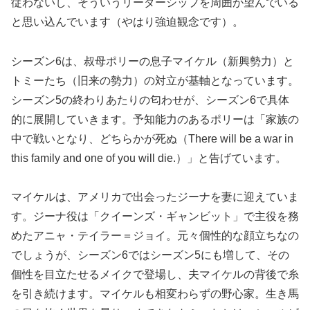
従わないし、そういうリーダーシップを周囲が望んでいる
と思い込んでいます（やはり強迫観念です）。
シーズン6は、叔母ポリーの息子マイケル（新興勢力）と
トミーたち（旧来の勢力）の対立が基軸となっています。
シーズン5の終わりあたりの匂わせが、シーズン6で具体
的に展開していきます。予知能力のあるポリーは「家族の
中で戦いとなり、どちらかが死ぬ（There will be a war in
this family and one of you will die.）」と告げています。
マイケルは、アメリカで出会ったジーナを妻に迎えていま
す。ジーナ役は「クイーンズ・ギャンビット」で主役を務
めたアニャ・テイラー＝ジョイ。元々個性的な顔立ちなの
でしょうが、シーズン6ではシーズン5にも増して、その
個性を目立たせるメイクで登場し、夫マイケルの背後で糸
を引き続けます。マイケルも相変わらずの野心家。生き馬