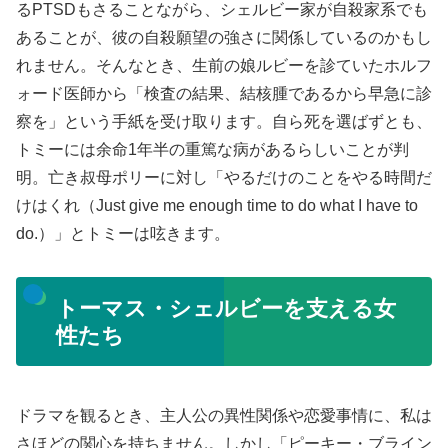
るPTSDもさることながら、シェルビー家が自殺家系でも
あることが、彼の自殺願望の強さに関係しているのかもし
れません。そんなとき、生前の娘ルビーを診ていたホルフ
ォード医師から「検査の結果、結核腫であるから早急に診
察を」という手紙を受け取ります。自ら死を選ばずとも、
トミーには余命1年半の重篤な病があるらしいことが判
明。亡き叔母ポリーに対し「やるだけのことをやる時間だ
けはくれ（Just give me enough time to do what I have to
do.）」とトミーは呟きます。
トーマス・シェルビーを支える女
性たち
ドラマを観るとき、主人公の異性関係や恋愛事情に、私は
さほどの関心を持ちません。しかし「ピーキー・ブライン