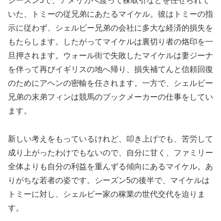
シーズン5で、アメリカへ渡って株取引などを任せられて
いた、トミーの従兄弟にあたるマイケル。彼はトミーの指
示に従わず、シェルビー兄弟の会社に多大な経済的損失を
もたらします。したがってマイケルは裏切り者の烙印を一
旦押されます。ウォール街で失敗したマイケルは妻ジーナ
を伴って再びイギリスの地へ帰り、損失補てんと信頼回復
のためにアヘンの密輸を任されます。一方で、シェルビー
兄弟の末弟フィンは競馬のブックメーカーの仕事をしてい
ます。
新しい考えをもっているけれど、叩き上げでも、苦労して
成り上がったわけでもないので、自分に甘く、ファミリー
全体よりも自分の利益を重んずる傾向にあるマイケル。あ
りがちな若者の姿です。シーズン5の後半で、マイケルは
トミーに対し、シェルビー家の稼業の世代交代を迫りま
す。