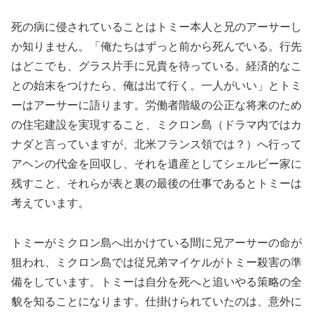
死の病に侵されていることはトミー本人と兄のアーサーし
か知りません。「俺たちはずっと前から死んでいる。行先
はどこでも、グラス片手に兄貴を待っている。経済的なこ
との始末をつけたら、俺は出て行く。一人がいい」とトミ
ーはアーサーに語ります。労働者階級の公正な将来のため
の住宅建設を実現すること、ミクロン島（ドラマ内ではカ
ナダと言っていますが、北米フランス領では？）へ行って
アヘンの代金を回収し、それを遺産としてシェルビー家に
残すこと、それらが表と裏の最後の仕事であるとトミーは
考えています。
トミーがミクロン島へ出かけている間に兄アーサーの命が
狙われ、ミクロン島では従兄弟マイケルがトミー殺害の準
備をしています。トミーは自分を死へと追いやる策略の全
貌を知ることになります。仕掛けられていたのは、意外に