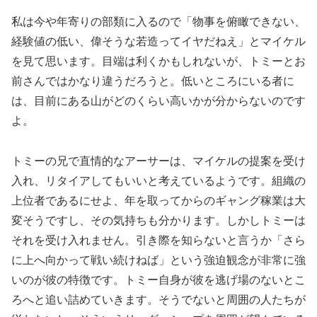
私は今や年寄りの部類に入るので「物事を俯瞰できない、
経験値の低い、偉そうな若造ってイヤだねえ」とマイケル
を見て思います。目端は利くかもしれないが、トミーとお
前さんではかなり違うだろうと。低いところにいる者に
は、目前にある山がどのくらい高いかが分からないのです
よ。
トミーの兄で直情的なアーサーは、マイケルの提案を受け
入れ、リタイアしてもいいと考えているようです。組織の
上位者であるにせよ、年を取ってからのギャング稼業は大
変そうですし、その気持ちも分かります。しかしトミーは
それを受け入れません。引き際を知らないと言うか「さら
に上へ向かって戦い続けねば」という強迫観念が非常に強
いのが彼の特徴です。トミー自身が彼を逃げ場のないとこ
ろへと追い詰めていきます。そうでないと周囲の人たちが