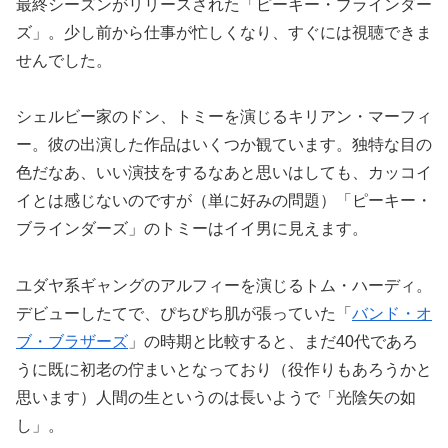
最終シーズンがリリースされた「ピーキー・ブラインダー
ズ」。少し前から仕事が忙しくなり、すぐには視聴できま
せんでした。
シェルビー家のドン、トミーを演じるキリアン・マーフィ
ー。彼の出演した作品はいくつか観ています。独特な目の
色だなあ、いい演技をするなあと思いはしても、カッコイ
イとは感じないのですが（単に好みの問題）「ピーキー・
ブラインダーズ」のトミーはイイ男に見えます。
ユダヤ系ギャングのアルフィーを演じるトム・ハーディ。
デビューしたてで、ぴちぴち肌が張っていた「
バンド・オ
ブ・ブラザーズ
」の時期と比較すると、まだ40代であろ
うに既に初老の佇まいとなっており（役作りもあろうかと
思います）人間の生というのは長いようで「光陰矢の如
し」。