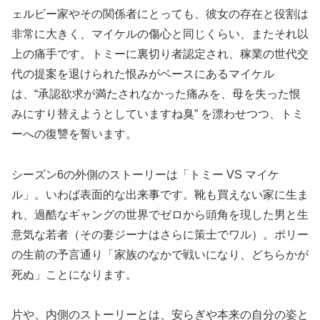
ェルビー家やその関係者にとっても、彼女の存在と役割は
非常に大きく、マイケルの傷心と同じくらい、またそれ以
上の痛手です。トミーに裏切り者認定され、稼業の世代交
代の提案を退けられた恨みがベースにあるマイケル
は、“承認欲求が満たされなかった痛みを、母を失った恨
みにすり替えようとしていますね臭” を漂わせつつ、トミ
ーへの復讐を誓います。
シーズン6の外側のストーリーは「トミー VS マイケ
ル」。いわば表面的な出来事です。靴も買えない家に生ま
れ、過酷なギャングの世界でゼロから頭角を現した男と生
意気な若者（その妻ジーナはさらに策士でワル）。ポリー
の生前の予言通り「家族のなかで戦いになり、どちらかが
死ぬ」ことになります。
片や、内側のストーリーとは、安らぎや本来の自分の姿と