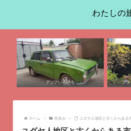
わたしの旅
アジアいろいろ
アメ
ホーム
街並み
ユダヤ人地区と古くからある