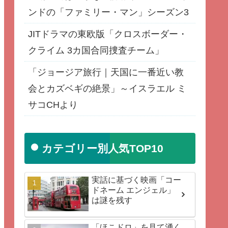
ンドの「ファミリー・マン」シーズン3
JITドラマの東欧版「クロスボーダー・
クライム 3カ国合同捜査チーム」
「ジョージア旅行｜天国に一番近い教
会とカズベギの絶景」～イスラエル ミ
サコCHより
カテゴリー別人気TOP10
実話に基づく映画「コー
ドネーム エンジェル」
は謎を残す
「ほこドロ」を見て湧く