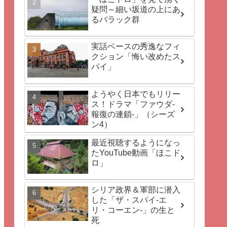
疑問～細い坂道の上にあ
るバラック群
実話ベースの秀逸なフィ
クション「悔い改めたス
パイ」
ようやく日本でもリリー
ス！ドラマ「ファウダ-
報復の連鎖-」（シーズ
ン4）
最近視聴するようになっ
たYouTube動画「ほこド
ロ」
シリア政界＆軍部に潜入
した「ザ・スパイ-エ
リ・コーエン-」の生と
死