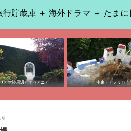
行貯蔵庫 ＋ 海外ドラマ ＋ たま
リカ大陸周辺とオセアニア
中東・アフリカ
市場