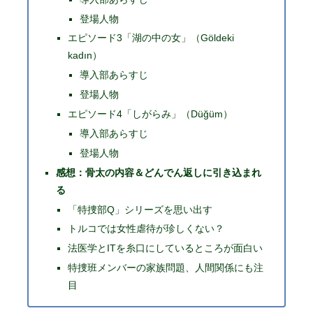
登場人物
エピソード3「湖の中の女」（Göldeki
kadın）
導入部あらすじ
登場人物
エピソード4「しがらみ」（Düğüm）
導入部あらすじ
登場人物
感想：骨太の内容＆どんでん返しに引き込まれ
る
「特捜部Q」シリーズを思い出す
トルコでは女性虐待が珍しくない？
法医学とITを糸口にしているところが面白い
特捜班メンバーの家族問題、人間関係にも注
目