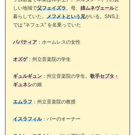
しい地域で
父フェイズラ
、母、
姉ムネヴェール
と
暮らしていた。
メフメトという兄
がいる。SNS上
では “ネフェス” を名乗っていた
パパティア
：ホームレスの女性
オズゲ
：州立音楽院の学生
ギュルギュン
：州立音楽院の学生。
歌手セブタ・
ギュネシ
の娘
エムラフ
：州立音楽院の教授
イスラフィル
：バーのオーナー