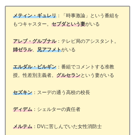
メティン・ギュレリ
：「時事激論」という番組を
もつキャスター。
セ
ブ
ダという妻
がいる
アレブ・グルプナル
：テレビ局のアシスタント。
姉ゼラル
、
兄アフメト
がいる
エルダル・ビルギン
：番組でコメントする准教
授。性差別主義者。
グルセラン
という妻がいる
セズキン
：スーデの通う高校の校長
ディデム
：シェルターの責任者
メルテム
：DVに苦しんでいた女性消防士