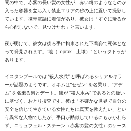
闇の中で、赤紫の長い髪の女性が、赤い粉のようなものが
入った容器を立ち入り禁止エリアの砂の上に置いて撮影し
ています。携帯電話に着信があり、彼女は「すぐに帰るか
ら心配しないで。見つけたわ」と言います。
夜が明けて、彼女は後ろ手に拘束された下着姿で死体とな
って発見されます。“地（Toprak：土壌）” というタトゥが
あります。
イスタンブールでは “殺人水兵” と呼ばれるシリアルキラ
ーが話題のようです。オネムは“セゼン” を名乗り、“アデ
ム” を名乗る男とデート。彼が “殺人水兵” であるとの疑い
に基づく、おとり捜査です。彼は「不確かな世界で自分の
安全を信じて生きている女性たちに真実を教えたい」とい
う異常な人物でしたが、手口が酷似しているにもかかわら
ず、ニリュフェル・ステーン（赤紫の髪の女性）のケース