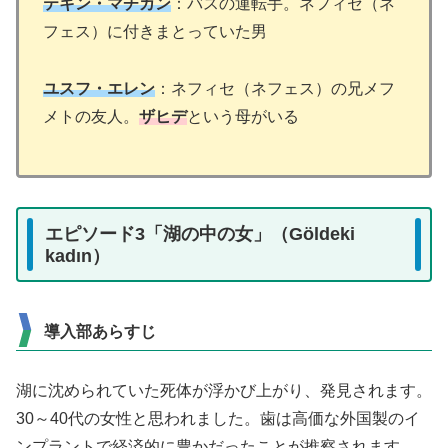
テキン・マチカン
：バスの運転手。ネフィセ（ネ
フェス）に付きまとっていた男
ユスフ・エレン
：ネフィセ（ネフェス）の兄メフ
メトの友人。
ザヒデ
という母がいる
エピソード3「湖の中の女」（Göldeki
kadın）
導入部あらすじ
湖に沈められていた死体が浮かび上がり、発見されます。
30～40代の女性と思われました。歯は高価な外国製のイ
ンプラントで経済的に豊かだったことが推察されます。