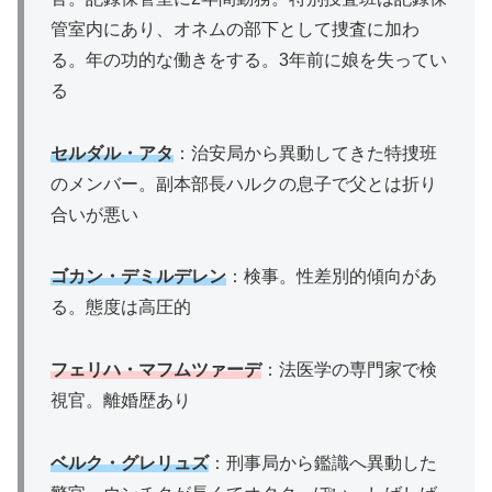
管室内にあり、オネムの部下として捜査に加わ
る。年の功的な働きをする。3年前に娘を失ってい
る
セルダル・アタ
：治安局から異動してきた特捜班
のメンバー。副本部長ハルクの息子で父とは折り
合いが悪い
ゴカン・デミルデレン
：検事。性差別的傾向があ
る。態度は高圧的
フェリハ・マフムツァーデ
：法医学の専門家で検
視官。離婚歴あり
ベルク・グレリュズ
：刑事局から鑑識へ異動した