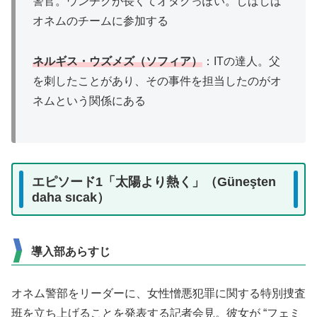
警官。ウンチクが長くてオタクっぽい。しばしば
オネムのチームに参加する
ネルギス・ウズメズ（ソフィア）
：ITの達人。父
を刺したことがあり、その事件を担当したのがオ
ネムという関係にある
エピソード1「太陽より熱く」（Güneşten
daha sıcak）
導入部あらすじ
オネム警部をリーダーに、女性憎悪犯罪に関する特別捜査
班を立ち上げることを発表する記者会見。彼女が “フェミ