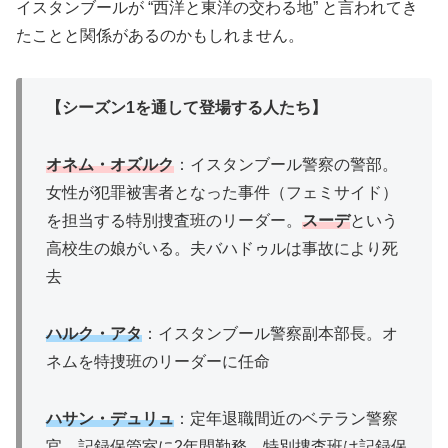
イスタンブールが “西洋と東洋の交わる地” と言われてき
たことと関係があるのかもしれません。
【シーズン1を通して登場する人たち】
オネム・オズルク
：イスタンブール警察の警部。
女性が犯罪被害者となった事件（フェミサイド）
を担当する特別捜査班のリーダー。
スーデ
という
高校生の娘がいる。夫バハドゥルは事故により死
去
ハルク・アタ
：イスタンブール警察副本部長。オ
ネムを特捜班のリーダーに任命
ハサン・デュリュ
：定年退職間近のベテラン警察
官。記録保管室に2年間勤務。特別捜査班は記録保