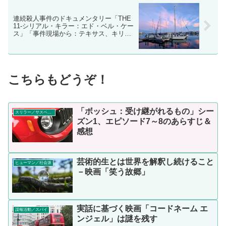
連続殺人事件のドキュメンタリー「THE
11-シリアル・キラー：エド・ベル・ケー
ス」「事件現場から：テキサス、キリン
グ・フィールズ失踪事件」
こちらもどうぞ！
「ボッシュ：受け継がれるもの」シー
スリラー／サスペンス
ズン1、エピソード7～8のあらすじ＆
感想
芸術的生とは世界を解釈し続けること
ヒューマン／社会派
－映画「笑う故郷」
実話に基づく映画「コードネーム エ
諜報活動／スパイ
ンジェル」は謎を残す