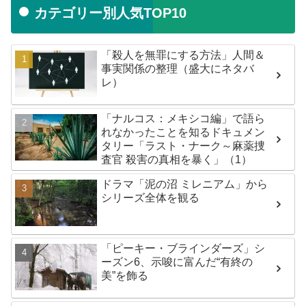
カテゴリー別人気TOP10
「殺人を無罪にする方法」人間＆
事実関係の整理（盛大にネタバ
レ）
「ナルコス：メキシコ編」で語ら
れなかったことを知るドキュメン
タリー「ラスト・ナーク～麻薬捜
査官 殺害の真相を暴く」（1）
ドラマ「泥の沼 ミレニアム」から
シリーズ全体を観る
「ピーキー・ブラインダーズ」シ
ーズン6、示唆に富んだ“有終の
美”を飾る