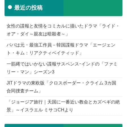
最近の投稿
女性の諜報と友情をコミカルに描いたドラマ「ライド・
オア・ダイ～親友は暗殺者～」
パパは元・最強工作員－韓国諜報ドラマ「エージェン
ト・キム：リアクティベイティッド」
一筋縄ではいかない諜報サスペンスｰインドの「ファミ
リー・マン」シーズン3
JITドラマの東欧版「クロスボーダー・クライム 3カ国
合同捜査チーム」
「ジョージア旅行｜天国に一番近い教会とカズベギの絶
景」～イスラエル ミサコCHより