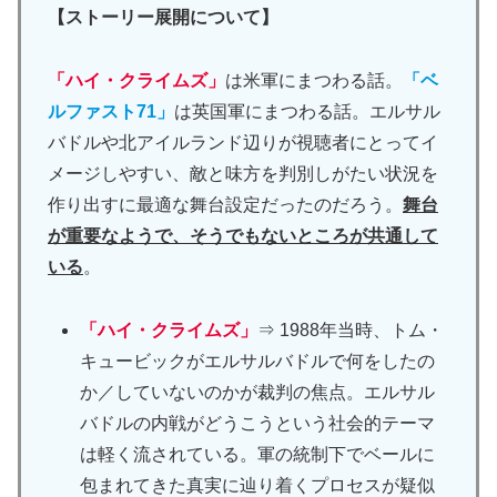
【ストーリー展開について】
「ハイ・クライムズ」
は米軍にまつわる話。
「ベ
ルファスト71」
は英国軍にまつわる話。エルサル
バドルや北アイルランド辺りが視聴者にとってイ
メージしやすい、敵と味方を判別しがたい状況を
作り出すに最適な舞台設定だったのだろう。
舞台
が重要なようで、そうでもないところが共通して
いる
。
「ハイ・クライムズ」
⇒ 1988年当時、トム・
キュービックがエルサルバドルで何をしたの
か／していないのかが裁判の焦点。エルサル
バドルの内戦がどうこうという社会的テーマ
は軽く流されている。軍の統制下でベールに
包まれてきた真実に辿り着くプロセスが疑似