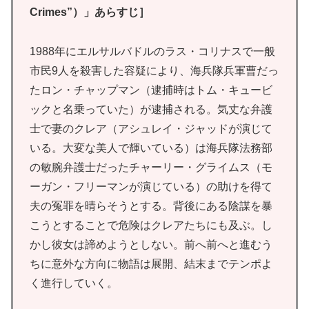
Crimes”）」あらすじ］
1988年にエルサルバドルのラス・コリナスで一般
市民9人を殺害した容疑により、海兵隊兵軍曹だっ
たロン・チャップマン（逮捕時はトム・キュービ
ックと名乗っていた）が逮捕される。気丈な弁護
士で妻のクレア（アシュレイ・ジャッドが演じて
いる。大変な美人で輝いている）は海兵隊法務部
の敏腕弁護士だったチャーリー・グライムス（モ
ーガン・フリーマンが演じている）の助けを得て
夫の冤罪を晴らそうとする。背後にある陰謀を暴
こうとすることで危険はクレアたちにも及ぶ。し
かし彼女は諦めようとしない。前へ前へと進むう
ちに意外な方向に物語は展開、結末までテンポよ
く進行していく。