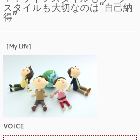
キ
スタイルも大切なのは“自己納
ッ
得”
プ
［My Life］
VOICE