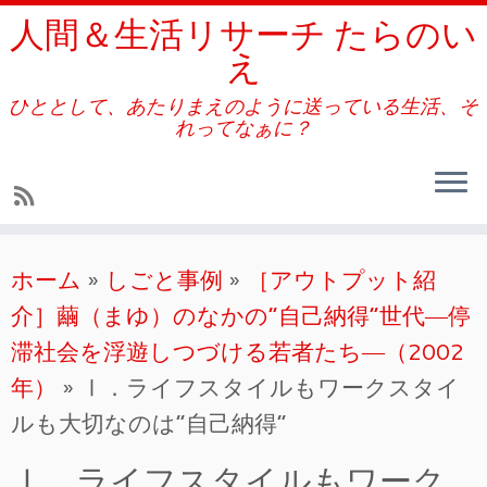
人間＆生活リサーチ たらのい
え
ひととして、あたりまえのように送っている生活、そ
れってなぁに？
コ
ホーム
»
しごと事例
»
［アウトプット紹
ン
介］繭（まゆ）のなかの“自己納得”世代―停
テ
滞社会を浮遊しつづける若者たち―（2002
ン
年）
»
Ⅰ．ライフスタイルもワークスタイ
ツ
ルも大切なのは“自己納得”
へ
ス
Ⅰ．ライフスタイルもワーク