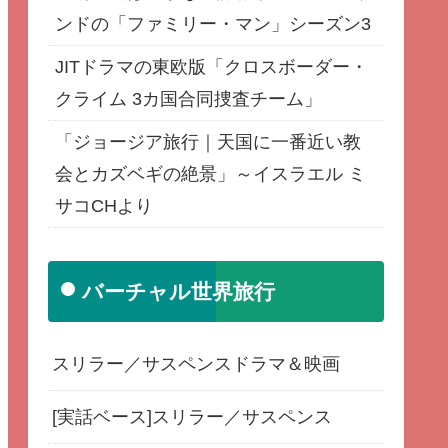
ンドの「ファミリー・マン」シーズン3
JITドラマの東欧版「クロスボーダー・
クライム 3カ国合同捜査チーム」
「ジョージア旅行｜天国に一番近い教
会とカズベギの絶景」～イスラエル ミ
サコCHより
バーチャル世界旅行
スリラー／サスペンスドラマ＆映画
[実話ベース]スリラー／サスペンス