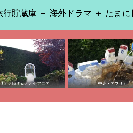
行貯蔵庫 ＋ 海外ドラマ ＋ たま
リカ大陸周辺とオセアニア
中東・アフリカ