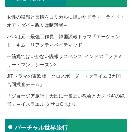
女性の諜報と友情をコミカルに描いたドラマ「ライド・
オア・ダイ～親友は暗殺者～」
パパは元・最強工作員－韓国諜報ドラマ「エージェン
ト・キム：リアクティベイティッド」
一筋縄ではいかない諜報サスペンスｰインドの「ファミ
リー・マン」シーズン3
JITドラマの東欧版「クロスボーダー・クライム 3カ国
合同捜査チーム」
「ジョージア旅行｜天国に一番近い教会とカズベギの絶
景」～イスラエル ミサコCHより
バーチャル世界旅行